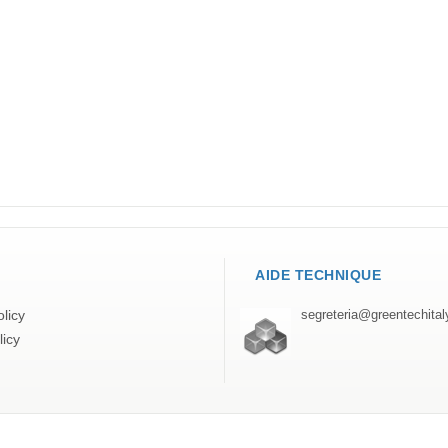
AIDE TECHNIQUE
licy
segreteria@greentechita
licy