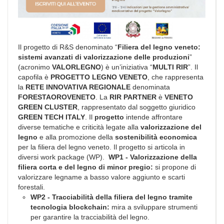
Il progetto di R&S denominato “
Filiera del legno veneto:
sistemi avanzati di valorizzazione delle produzioni
”
(acronimo
VALORLEGNO
) è un’iniziativa “
MULTI RIR
”. Il
capofila è
PROGETTO LEGNO VENETO
, che rappresenta
la
RETE INNOVATIVA REGIONALE
denominata
FORESTAOROVENETO
. La
RIR PARTNER
è
VENETO
GREEN CLUSTER
, rappresentato dal soggetto giuridico
GREEN TECH ITALY
.
Il
progetto
intende affrontare
diverse tematiche e criticità legate alla
valorizzazione del
legno
e alla promozione della
sostenibilità economica
per la filiera del legno veneto.
Il progetto si articola in
diversi work package (WP).
WP1 - Valorizzazione della
filiera corta e del legno di minor pregio:
si propone di
valorizzare legname a basso valore aggiunto e scarti
forestali.
WP2 - Tracciabilità della filiera del legno tramite
tecnologia blockchain:
mira a sviluppare strumenti
per garantire la tracciabilità del legno.