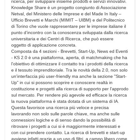
ricerca, per sviluppare insieme prodotti e servizi innovativi.
Knowledge Share è un progetto congiunto di Associazione
Netval, del Ministero delle Imprese e del Made In Italy –
Ufficio Brevetti e Marchi (MIMIT – UIBM) e del Politecnico
di Torino che vuole rappresentare per le imprese italiane il
punto d’incontro con la conoscenza sviluppata dalla ricerca
universitaria e dei Centri di Ricerca, che può essere
oggetto di applicazione concreta.
Composta da 4 sezioni - Brevetti, Start-Up, News ed Eventi
- KS 2.0 è una piattaforma, aperta, di matchmaking che ha
l'obiettivo di ottimizzare il contatto tra i prodotti della ricerca
e il tessuto imprenditoriale. Tra le novità della 2.0, non solo
un'interfaccia più user-friendly ma anche la sezione "Start-
Up" in cui si possono scoprire e conoscere realtà in
costituzione e progetti alla ricerca di supporto per l'approdo
sul mercato. Per rendere più agevole ed efficace la ricerca
la nuova piattaforma è stata dotata di un sistema di IA.
Questa favorisce una ricerca più veloce e precisa
lavorando non solo sulle parole chiave, ma anche sulle
connessioni logiche e di senso dando la possibilità di
ritrovare i progetti a cui si è maggiormente interessati e
con cui prendere contatto. La ricerca di brevetti e start-up
avviene infatti grazie a un uso di filtri, a campo libero come