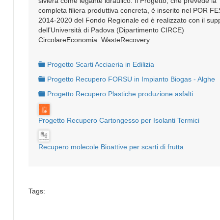
siviera come legante idraulico. Il Progetto, che prevede la
completa filiera produttiva concreta, è inserito nel POR F
2014-2020 del Fondo Regionale ed è realizzato con il sup
dell’Università di Padova (Dipartimento CIRCE)
CircolareEconomia WasteRecovery
folder
Progetto Scarti Acciaeria in Edilizia
folder
Progetto Recupero FORSU in Impianto Biogas - Alghe
folder
Progetto Recupero Plastiche produzione asfalti
Progetto Recupero Cartongesso per Isolanti Termici
Recupero molecole Bioattive per scarti di frutta
Tags: