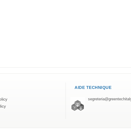
AIDE TECHNIQUE
licy
segreteria@greentechita
licy