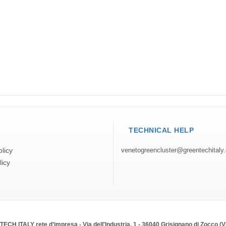
TECHNICAL HELP
licy
venetogreencluster@greentechitaly
licy
CH ITALY rete d’impresa - Via dell'Industria, 1 - 36040 Grisignano di Zocco (V