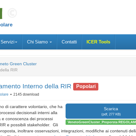
colare
Servizi
Chi Siamo
Contatti
ICER Tools
neto Green Cluster
della RIR
amento Interno della RIR
Popolari
olare
2145 download
 di carattere volontario, che ha
Scarica
processi decisionali interni alla
(
pdf,
277 KB
)
 e conoscenza dei processi
VenetoGreenCluster_Proporsta REGOLA
 RIR e possibili stakeholder. Gli
roposta, inoltrare osservazioni, integrazioni, modifiche ai contenuti dell