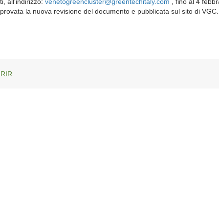
, all'indirizzo:
venetogreencluster@greentechitaly.com
, fino al 4 febb
pprovata la nuova revisione del documento e pubblicata sul sito di VGC.
 RIR