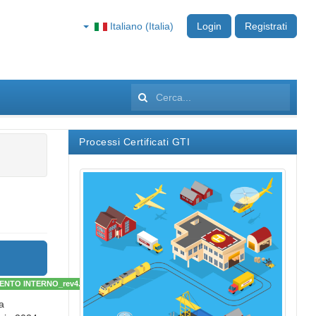
Italiano (Italia)
Login
Registrati
Cerca...
Processi Certificati GTI
MENTO INTERNO_rev4.pdf
a