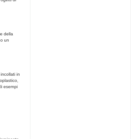
e della
no un
ncollati in
oplastico,
ali esempi