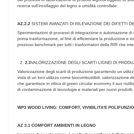
ricerca sull’incollaggio del legno a umidità controllate.
AZ.2.2
SISTEMI AVANZATI DI RILEVAZIONE DEI DIFETTI 
Sperimentazioni di processi di integrazione e automazione di n
prima trasformazione, al fine di efficientare la produzione e inn
prezioso benchmark per tutti i trasformatori della RIR che inte
2.3
VALORIZZAZIONE DEGLI SCARTI LIGNEI DI PROD
Valorizzazione degli scarti di produzione garantendo un utilizz
vista di un loro utilizzo come biocombustibili; valorizzazione 
che garantisce in ottica di green circular economy il suo riutil
di contaminazione di tecnologie e materiali per nuovi prodotti.
WP3 WOOD LIVING: COMFORT, VIVIBILITA'E POLIFUNZ
AZ 3.1 COMFORT AMBIENTI IN LEGNO