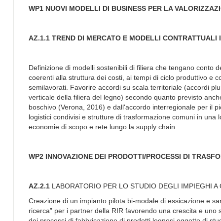
WP1 NUOVI MODELLI DI BUSINESS PER LA VALORIZZAZI
AZ.1.1 TREND DI MERCATO E MODELLI CONTRATTUALI 
Definizione di modelli sostenibili di filiera che tengano conto
coerenti alla struttura dei costi, ai tempi di ciclo produttivo e
semilavorati. Favorire accordi su scala territoriale (accordi plu
verticale della filiera del legno) secondo quanto previsto anch
boschivo (Verona, 2016) e dall'accordo interregionale per il pi
logistici condivisi e strutture di trasformazione comuni in una l
economie di scopo e rete lungo la supply chain.
WP2 INNOVAZIONE DEI PRODOTTI/PROCESSI DI T
AZ.2.1
LABORATORIO PER LO STUDIO DEGLI IMPIEGHI A
Creazione di un impianto pilota bi-modale di essicazione e san
ricerca” per i partner della RIR favorendo una crescita e uno sv
dei processi di fabbricazione di prodotti legnosi oggetto di st