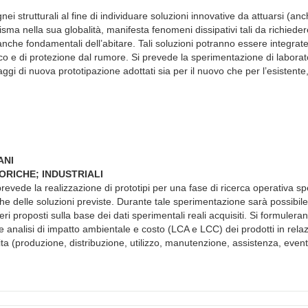
i strutturali al fine di individuare soluzioni innovative da attuarsi (anc
isma nella sua globalità, manifesta fenomeni dissipativi tali da richiede
i anche fondamentali dell’abitare. Tali soluzioni potranno essere integrate
co e di protezione dal rumore. Si prevede la sperimentazione di laborato
gi di nuova prototipazione adottati sia per il nuovo che per l’esistente
ANI
ORICHE; INDUSTRIALI
revede la realizzazione di prototipi per una fase di ricerca operativa s
tiche delle soluzioni previste. Durante tale sperimentazione sarà possibile
iteri proposti sulla base dei dati sperimentali reali acquisiti. Si formulera
ate analisi di impatto ambientale e costo (LCA e LCC) dei prodotti in rela
 vita (produzione, distribuzione, utilizzo, manutenzione, assistenza, even