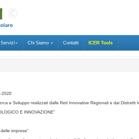
colare
Servizi
Chi Siamo
Contatti
ICER Tools
4-2020
rca e Sviluppo realizzati dalle Reti Innovative Regionali e dai Distretti I
OLOGICO E INNOVAZIONE”
e delle imprese”