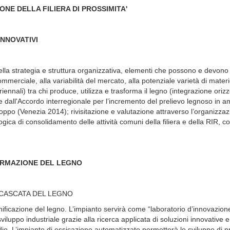
ONE DELLA FILIERA DI PROSSIMITA'
INNOVATIVI
 della strategia e struttura organizzativa, elementi che possono e devon
 commerciale, alla variabilità del mercato, alla potenziale varietà di mater
riennali) tra chi produce, utilizza e trasforma il legno (integrazione oriz
e dall'Accordo interregionale per l’incremento del prelievo legnoso in a
oppo (Venezia 2014); rivisitazione e valutazione attraverso l’organizzazi
ogica di consolidamento delle attività comuni della filiera e della RIR, c
RASFORMAZIONE DEL LEGNO
 CASCATA DEL LEGNO
ificazione del legno. L’impianto servirà come “laboratorio d’innovazion
iluppo industriale grazie alla ricerca applicata di soluzioni innovative e 
udio. L’impianto di essicazione automatizzato permetterà lo sviluppo di pr