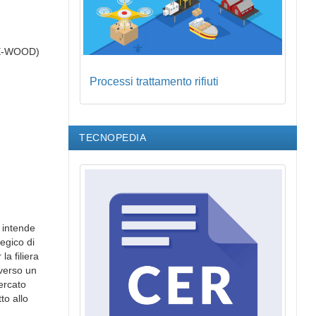
ORE-WOOD)
Processi trattamento rifiuti
TECNOPEDIA
e intende
tegico di
a filiera
 verso un
ercato
to allo