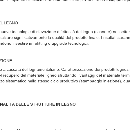
DEL LEGNO
uove tecnologie di rilevazione difettosità del legno (scanner) nel settor
alzare significativamente la qualità del prodotto finale. I risultati saran
ndono investire in refitting o upgrade tecnologici.
UZIONE
o a cascata del legname italiano. Caratterizzazione dei prodotti legnosi i
del recupero del materiale ligneo sfruttando i vantaggi del materiale term
izzo sistematico nello stesso ciclo produttivo (stampaggio iniezione), qu
IONALITA DELLE STRUTTURE IN LEGNO