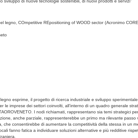
 sviluppo di nuove tecnologie sostenibili, di nuovi prodotti e servizi”
iera del legno, COmpetitive REpositioning of WOOD sector (Acronimo C
neto
a-legno esprime, il progetto di ricerca industriale e sviluppo sperimental
i per le imprese dei settori coinvolti, all’interno di un quadro generale stra
TAOROVENETO. I nodi richiamati, rappresentano sia temi strategici per l
isoluzione, anche parziale, rappresenterebbe un primo ma rilevante passo
ra, che consentirebbe di aumentare la competitività della stessa in un m
ali fanno fatica a individuare soluzioni alternative e più redditive rispet
traniera.