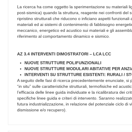
La ricerca ha come oggetto la sperimentazione su materiali ligne
post-sismica) quando la struttura, reagente nei confronti del s
ripristino strutturali che riducono o inficiano aspetti funzional
materiali ed ai sistemi di contenimento di fabbisogno energeti
meccanico, energetico ed acustico sui materiali e gli assemblag
riferimento al comportamento dinamico e sismico.
AZ 3.4 INTERVENTI DIMOSTRATORI – LCA LCC
NUOVE STRUTTURE POLIFUNZIONALI
NUOVE STRUTTURE MODULARI ABITATIVE PER ANZI
INTERVENTI SU STRUTTURE ESISTENTI: RURALI / ST
A seguito delle fasi di ricerca precedentemente enunciate, si p
“in situ” sulle caratteristiche strutturali, termofisiche ed acus
l’efficacia delle linee guida individuate e la ricalibratura dei cr
specifiche linee guida e criteri di intervento. Saranno realizz
futura industrializzazione, in relazione del potenziale ciclo di
dismissione e/o recupero).