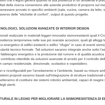
positivo che il legno genera quando la sua presenza in un ambiente è pr
risultati della ricerca consentono alle aziende produttrici di proporre sul me
 benessere provato in specifici ambienti (sala, cucina, camera da letto, st
raverso delle "etichette di confort", output di questo progetto.
CNOLOGICI, SOLUZIONI AVANZATE DI INTERIOR DESIGN
onali realizzate in materiali leggeri innovativi sismoresistenti quali il Cr
esidenza temporanea nelle sue più svariate accezioni, quali gli alloggi
energetico di edifici esistenti o edifici “rifugio” in caso di eventi sismic
ularità tecnico-formale. Tali soluzioni saranno integrate anche sotto l’a
l fabbisogno energetico e la protezione dal rumore e di qualità acustica
 contributo ottenibile da soluzioni avanzate di arredo per il controllo del
ni in campo residenziale, direzionale, scolastico e ospedaliero.
ari e riconfigurabili per l'arredamento e l'ambiente, basati su misure amb
temi proposti saranno basati sull’integrazione di strutture tradizionali
tteranno di costituire dei sistemi robotici ambientali, capaci di reagire
egli utenti.
URALE IN LEGNO PER MIGLIORARE LA SISMORESISTENZA DI ED