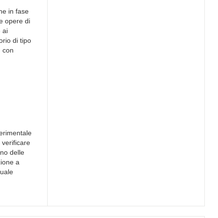
he in fase
re opere di
 ai
rio di tipo
, con
perimentale
 verificare
nno delle
zione a
tuale