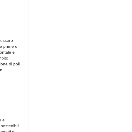
o essere
ie prime o
zontale e
mbito
one di poli
on
e e
sostenibili
ogetti di