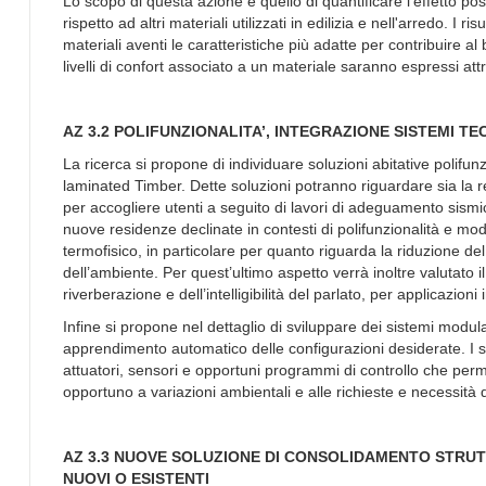
Lo scopo di questa azione è quello di quantificare l’effetto 
rispetto ad altri materiali utilizzati in edilizia e nell'arredo. I 
materiali aventi le caratteristiche più adatte per contribuire al
livelli di confort associato a un materiale saranno espressi att
AZ 3.2 POLIFUNZIONALITA’, INTEGRAZIONE SISTEMI TE
La ricerca si propone di individuare soluzioni abitative polifunzi
laminated Timber. Dette soluzioni potranno riguardare sia la r
per accogliere utenti a seguito di lavori di adeguamento sismico-
nuove residenze declinate in contesti di polifunzionalità e mod
termofisico, in particolare per quanto riguarda la riduzione de
dell’ambiente. Per quest’ultimo aspetto verrà inoltre valutato il
riverberazione e dell’intelligibilità del parlato, per applicazio
Infine si propone nel dettaglio di sviluppare dei sistemi modul
apprendimento automatico delle configurazioni desiderate. I sis
attuatori, sensori e opportuni programmi di controllo che perme
opportuno a variazioni ambientali e alle richieste e necessità d
AZ 3.3 NUOVE SOLUZIONE DI CONSOLIDAMENTO STRUTT
NUOVI O ESISTENTI