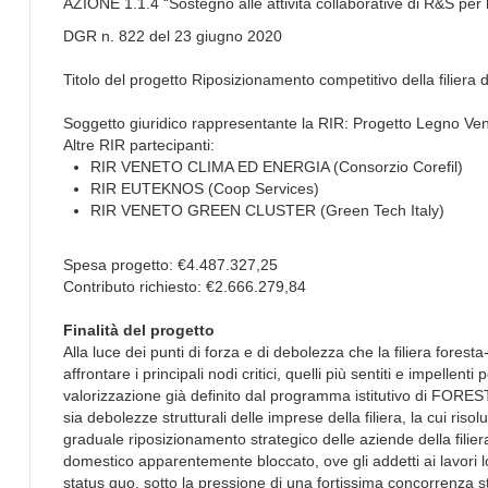
AZIONE 1.1.4 “Sostegno alle attività collaborative di R&S per lo
DGR n. 822 del 23 giugno 2020
Titolo del progetto Riposizionamento competitivo della fil
Soggetto giuridico rappresentante la RIR: Progetto Legno Ve
Altre RIR partecipanti:
RIR VENETO CLIMA ED ENERGIA (Consorzio Corefil)
RIR EUTEKNOS (Coop Services)
RIR VENETO GREEN CLUSTER (Green Tech Italy)
Spesa progetto: €4.487.327,25
Contributo richiesto: €2.666.279,84
Finalità del progetto
Alla luce dei punti di forza e di debolezza che la filiera forest
affrontare i principali nodi critici, quelli più sentiti e impellent
valorizzazione già definito dal programma istitutivo di FORES
sia debolezze strutturali delle imprese della filiera, la cui r
graduale riposizionamento strategico delle aziende della filie
domestico apparentemente bloccato, ove gli addetti ai lavori loc
status quo, sotto la pressione di una fortissima concorrenza s