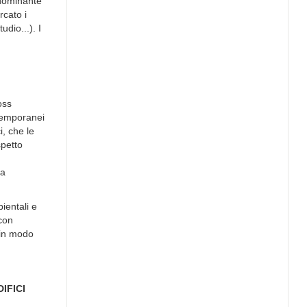
edominante
rcato i
udio...). I
oss
 temporanei
i, che le
spetto
la
ientali e
 con
 in modo
IFICI