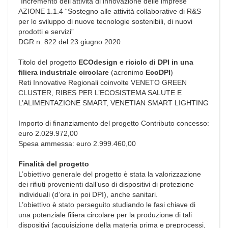
“Incremento dell'attività di innovazione delle imprese”
AZIONE 1.1.4 “Sostegno alle attività collaborative di R&S
per lo sviluppo di nuove tecnologie sostenibili, di nuovi
prodotti e servizi”
DGR n. 822 del 23 giugno 2020
Titolo del progetto
ECOdesign e riciclo di DPI in una
filiera industriale circolare
(acronimo
EcoDPI
)
Reti Innovative Regionali coinvolte VENETO GREEN
CLUSTER, RIBES PER L’ECOSISTEMA SALUTE E
L’ALIMENTAZIONE SMART, VENETIAN SMART LIGHTING
Importo di finanziamento del progetto Contributo concesso:
euro 2.029.972,00
Spesa ammessa: euro 2.999.460,00
Finalità del progetto
L’obiettivo generale del progetto è stata la valorizzazione
dei rifiuti provenienti dall’uso di dispositivi di protezione
individuali (d’ora in poi DPI), anche sanitari.
L’obiettivo è stato perseguito studiando le fasi chiave di
una potenziale filiera circolare per la produzione di tali
dispositivi (acquisizione della materia prima e preprocessi,