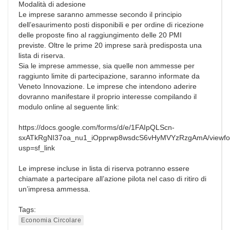
Modalità di adesione
Le imprese saranno ammesse secondo il principio
dell’esaurimento posti disponibili e per ordine di ricezione
delle proposte fino al raggiungimento delle 20 PMI
previste. Oltre le prime 20 imprese sarà predisposta una
lista di riserva.
Sia le imprese ammesse, sia quelle non ammesse per
raggiunto limite di partecipazione, saranno informate da
Veneto Innovazione. Le imprese che intendono aderire
dovranno manifestare il proprio interesse compilando il
modulo online al seguente link:
https://docs.google.com/forms/d/e/1FAIpQLScn-
sxATkRgNI37oa_nu1_iOpprwp8wsdcS6vHyMVYzRzgAmA/viewf
usp=sf_link
Le imprese incluse in lista di riserva potranno essere
chiamate a partecipare all’azione pilota nel caso di ritiro di
un’impresa ammessa.
Tags:
Economia Circolare