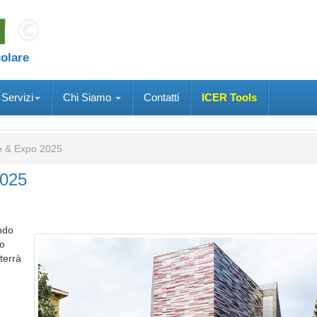
colare
Servizi
Chi Siamo
Contatti
ICER Tools
e & Expo 2025
2025
ndo
to
 terrà