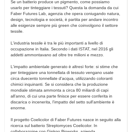
Se un batterio produce un pigmento, come possiamo
usarlo per tinteggiare i tessuti? Questa la domanda da cui
Faber Futures Lab, agenzia che opera coniugando natura,
design, tecnologia e società, è partita per andare incontro
alle esigenze sempre più green che coinvolgono il settore
tessile.
L'industria tessile è tra le più importanti a livello di
occupazione in Italia. Secondo i dati ISTAT, nel 2016 gli
addetti ammontavano ad oltre tre milioni e mezzo.
L'impatto ambientale generato è altresì forte: si stime che
per tinteggiare una tonnellata di tessuto vengano usate
circa duecento tonnellate d'acqua, utilizzando coloranti
chimici inquinanti. Se si considera che la produzione
mondiale stimata ammonta a circa 80 miliardi di capi
all'anno, di cui una parte finisce per essere conferita in
discarica o incenerita, l'impatto del setto sull'ambiente è
enorme.
Il progetto Coelicolor di Faber Futures nasce in seguito alla
ricerca sul batterio Streptomyces Coelicolor. In
collaborazoine con Ginkgo Bioworks, azienda