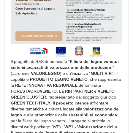
Il progetto di R&S denominato “
Filiera del legno veneto:
sistemi avanzati di valorizzazione delle produzioni
”
(acronimo
VALORLEGNO
) è un’iniziativa “
MULTI RIR
”. Il
capofila è
PROGETTO LEGNO VENETO
, che rappresenta
la
RETE INNOVATIVA REGIONALE
denominata
FORESTAOROVENETO
. La
RIR PARTNER
è
VENETO
GREEN CLUSTER
, rappresentato dal soggetto giuridico
GREEN TECH ITALY
.
Il
progetto
intende affrontare
diverse tematiche e criticità legate alla
valorizzazione del
legno
e alla promozione della
sostenibilità economica
per la filiera del legno veneto.
Il progetto si articola in
diversi work package (WP).
WP1 - Valorizzazione della
filiera corta e del legno di minor pregio:
si propone di