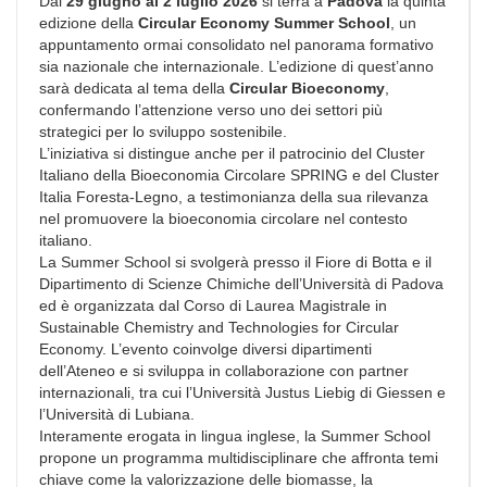
Dal
29 giugno al 2 luglio 2026
si terrà a
Padova
la quinta
edizione della
Circular Economy Summer School
, un
appuntamento ormai consolidato nel panorama formativo
sia nazionale che internazionale. L’edizione di quest’anno
sarà dedicata al tema della
Circular Bioeconomy
,
confermando l’attenzione verso uno dei settori più
strategici per lo sviluppo sostenibile.
L’iniziativa si distingue anche per il patrocinio del Cluster
Italiano della Bioeconomia Circolare SPRING e del Cluster
Italia Foresta-Legno, a testimonianza della sua rilevanza
nel promuovere la bioeconomia circolare nel contesto
italiano.
La Summer School si svolgerà presso il Fiore di Botta e il
Dipartimento di Scienze Chimiche dell’Università di Padova
ed è organizzata dal Corso di Laurea Magistrale in
Sustainable Chemistry and Technologies for Circular
Economy. L’evento coinvolge diversi dipartimenti
dell’Ateneo e si sviluppa in collaborazione con partner
internazionali, tra cui l’Università Justus Liebig di Giessen e
l’Università di Lubiana.
Interamente erogata in lingua inglese, la Summer School
propone un programma multidisciplinare che affronta temi
chiave come la valorizzazione delle biomasse, la