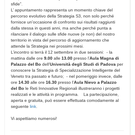
sfide”.
L’ appuntamento rappresenta un momento chiave del
percorso evolutivo della Strategia S3, non solo perché
fornisce un'occasione di confronto sui risultati raggiunti
dalla stessa in questi anni, ma anche perché punta a
rilanciare il dialogo sulle sfide nuove (e non) del nostro
territorio in vista del percorso di aggiornamento che
attende la Strategia nei prossimi mesi.
L’incontro si terrà il 12 settembre in due sessioni:
- la
mattina dalle ore
9.00
alle
13.00
presso l’
Aula Magna di
Palazzo del Bo
dell’
Università degli Studi di Padova
per
conoscere la Strategia di Specializzazione Intelligente del
Veneto tra passato e futuro;
- nel pomeriggio invece, dalle
ore
14.30
alle ore
16.30
presso l'
Aula Nievo a Palazzo
del Bo
le Reti Innovative Regionali illustreranno i progetti
realizzati e le attività in programma.
La partecipazione,
aperta e gratuita, può essere effettuata comodamente al
seguente
link
.
Vi aspettiamo numerosi!