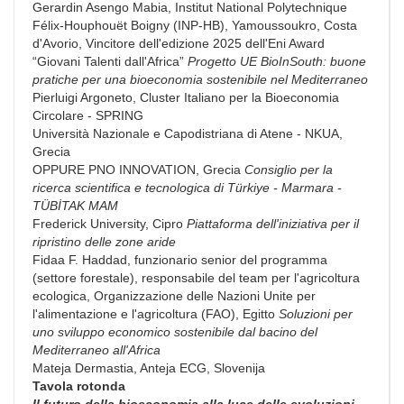
Gerardin Asengo Mabia, Institut National Polytechnique
Félix-Houphouët Boigny (INP-HB), Yamoussoukro, Costa
d'Avorio, Vincitore dell'edizione 2025 dell'Eni Award
“Giovani Talenti dall'Africa”
Progetto UE BioInSouth: buone
pratiche per una bioeconomia sostenibile nel Mediterraneo
Pierluigi Argoneto, Cluster Italiano per la Bioeconomia
Circolare - SPRING
Università Nazionale e Capodistriana di Atene - NKUA,
Grecia
OPPURE PNO INNOVATION, Grecia
Consiglio per la
ricerca scientifica e tecnologica di Türkiye - Marmara -
TÜBİTAK MAM
Frederick University, Cipro
Piattaforma dell'iniziativa per il
ripristino delle zone aride
Fidaa F. Haddad, funzionario senior del programma
(settore forestale), responsabile del team per l'agricoltura
ecologica, Organizzazione delle Nazioni Unite per
l'alimentazione e l'agricoltura (FAO), Egitto
Soluzioni per
uno sviluppo economico sostenibile dal bacino del
Mediterraneo all'Africa
Mateja Dermastia, Anteja ECG, Slovenija
Tavola rotonda
Il futuro della bioeconomia alla luce delle evoluzioni