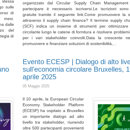
a stessa
organizzato dal Circular Supply Chain Management
go sulle
partecipare è necessario iscriversi.Le iscrizioni son
corso di
gratuite tramite il seguente link.Come promuovere la so
i mesi.
attraverso il supply chain finance? Il termine supply ch
na dalle
(SCF) indica un insieme di strumenti per ottimizzare i
zo del
circolante lungo le catene di fornitura e risolvere problemi 
tegia di
per i vari stakeholder coinvolti.Data la crescente ne
promuovere e finanziare soluzioni di sostenibilità,...
Evento ECESP | Dialogo di alto live
 uno
sull’economia circolare Bruxelles, 
aprile 2025
05 Maggio 2025
Il 10 aprile, la European Circular
Economy Stakeholder Platform
(ECESP) ha ospitato a Bruxelles
un importante dialogo ad alto
livello tra stakeholder, riunendo
oltre 500 partecipanti provenienti