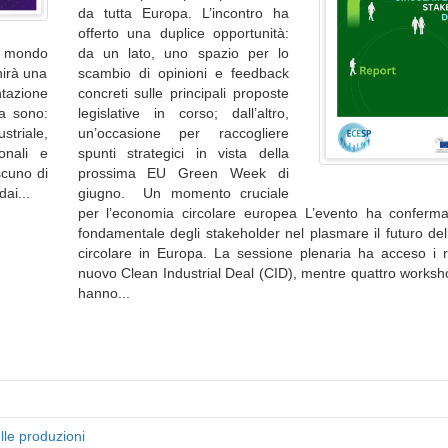
da tutta Europa. L’incontro ha
offerto una duplice opportunità:
al mondo
da un lato, uno spazio per lo
nirà una
scambio di opinioni e feedback
ntazione
concreti sulle principali proposte
za sono:
legislative in corso; dall’altro,
striale,
un’occasione per raccogliere
ionali e
spunti strategici in vista della
scuno di
prossima EU Green Week di
ai...
giugno. Un momento cruciale
per l’economia circolare europea L’evento ha confermat
fondamentale degli stakeholder nel plasmare il futuro de
circolare in Europa. La sessione plenaria ha acceso i rif
nuovo Clean Industrial Deal (CID), mentre quattro worksh
hanno...
lle produzioni