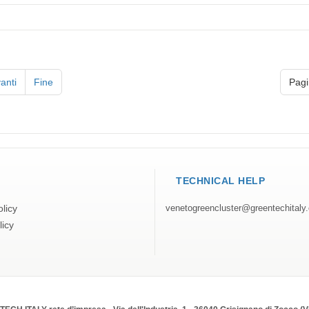
anti
Fine
Pagi
TECHNICAL HELP
licy
venetogreencluster@greentechitaly
licy