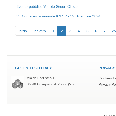
Evento pubblico Veneto Green Cluster
VII Conferenza annuale ICESP - 12 Dicembre 2024
Inizio
Indietro
1
2
3
4
5
6
7
Av
GREEN TECH ITALY
PRIVACY
Cookies Po
Via dell'Industria 1
Privacy Po
36040 Grisignano di Zocco (VI)