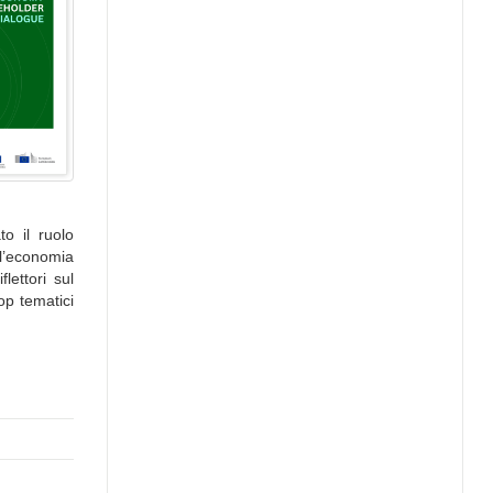
o il ruolo
ll’economia
lettori sul
op tematici